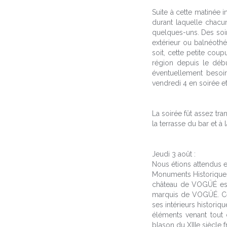
Suite à cette matinée 
durant laquelle chacu
quelques-uns. Des soin
extérieur ou balnéothér
soit, cette petite coup
région depuis le débu
éventuellement besoi
vendredi 4 en soirée e
La soirée fût assez tra
la terrasse du bar et à 
Jeudi 3 août :
Nous étions attendus 
Monuments Historiques 
château de VOGÜÉ est 
marquis de VOGÜÉ. Cett
ses intérieurs historiq
éléments venant tout
blason du XIIIe siècle