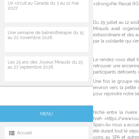
Un circuit au Canada du 3 au 12 mai
<strong>Par Pascal RO
2027
Du 29 juillet au 12 aoû
Mirauds avait organis
Une semaine de balnéothérapie du 15
extraordinaire et des 
au 22 novembre 2026
par la solidarité qui 
Le rendez-vous était f
Les 25 ans des Joyeux Mirauds du 25
retrouver une ancien
au 27 septembre 2026
participants déficients
Une fois le groupe ré
environ vers la petit
pour rejoindre notre lie
Niché entre la rivièr
MENU
href= »https://www.lou
Spa)</a> nous a accuei
été durant tout le séjo
Accueil
soins au SPA et autres