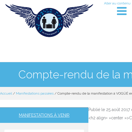
Aller au contenu
ACCUEIL
AGENDA
Compte-rendu de la m
INFO FLASH
Accueil
/
Manifestations passées
/ Compte-rendu de la manifestation à VOGÜÉ e
PRÉSENTATION
Publié le 25 août 2017
MANIFESTATIONS À VENIR
<h2 align= »center 
C’EST BIEN PRATIQUE