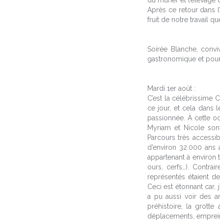
du mûrier et l’élevage
Après ce retour dans l
fruit de notre travail
Soirée Blanche, convi
gastronomique et pour 
Mardi 1er août :
C’est la célébrissime 
ce jour, et cela dans
passionnée. À cette oc
Myriam et Nicole son
Parcours très accessi
d’environ 32.000 ans 
appartenant à environ t
ours, cerfs…). Contra
représentés étaient d
Ceci est étonnant car, 
a pu aussi voir des 
préhistoire, la grotte
déplacements, empreinte