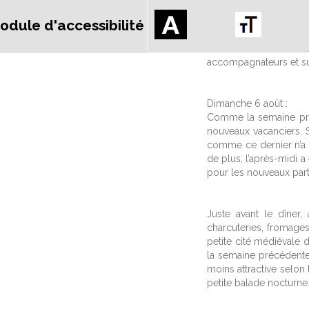
En fin d’après-midi, 
odule d'accessibilité
de notre arrivée au D
familiariser avec l’
accompagnateurs et sur
Dimanche 6 août :
Comme la semaine préc
nouveaux vacanciers. S
comme ce dernier n’a t
de plus, l’après-midi a
pour les nouveaux part
Juste avant le dîner,
charcuteries, fromages
petite cité médiévale 
la semaine précédente.
moins attractive selon
petite balade nocturne