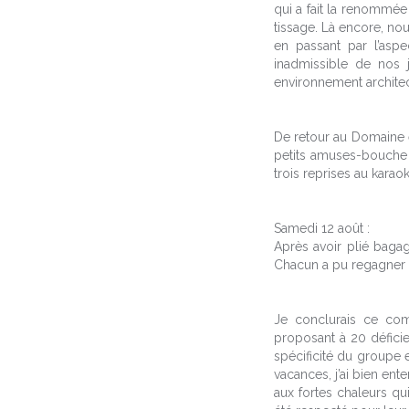
qui a fait la renommée d
tissage. Là encore, nou
en passant par l’aspe
inadmissible de nos j
environnement architect
De retour au Domaine et
petits amuses-bouche 
trois reprises au karaok
Samedi 12 août :
Après avoir plié baga
Chacun a pu regagner so
Je conclurais ce com
proposant à 20 défici
spécificité du groupe e
vacances, j’ai bien en
aux fortes chaleurs q